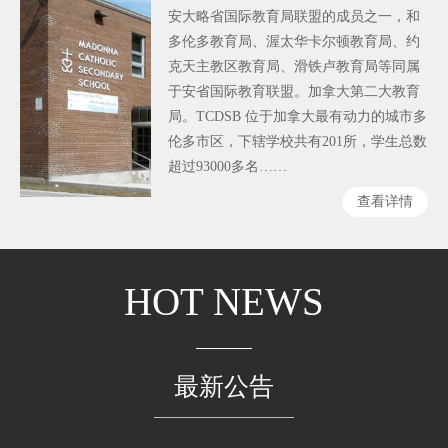
安大略省国际教育局联盟的成员之一，和
多伦多教育局、渥太华卡尔顿教育局、约
克天主教区教育局、滑铁卢教育局等同属
于安省国际教育联盟。加拿大第二大教育
局。TCDSB 位于加拿大最有动力的城市多
伦多市区，下辖学校共有201所，学生总数
超过93000多名……
查看详情
HOT NEWS
最新公告