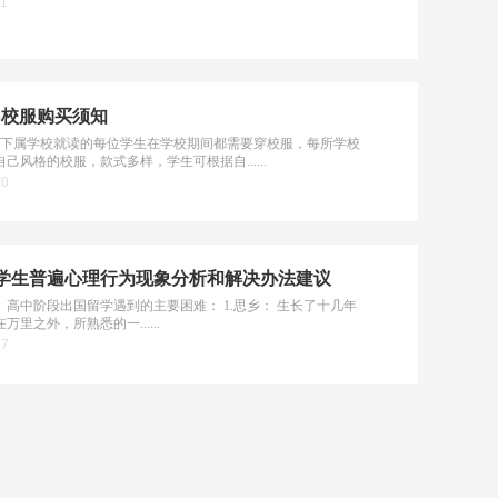
11
SB校服购买须知
DSB下属学校就读的每位学生在学校期间都需要穿校服，每所学校
己风格的校服，款式多样，学生可根据自......
20
学生普遍心理行为现象分析和解决办法建议
、高中阶段出国留学遇到的主要困难： 1.思乡： 生长了十几年
万里之外，所熟悉的一......
17