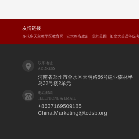
友情链接
多伦多天主教学区教育局
安大略省政府
我的蓝图
加拿大英语等级
联系地址

ADDRESS
河南省郑州市金水区天明路66号建业森林半
岛32号楼2单元
电话邮箱

TELEPHONE & EMAIL
+8637169509185
China.Marketing@tcdsb.org