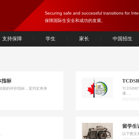
Securing safe and successful transitions for Int
保障国际生安全和成功的发展。
支持保障
学生
家长
中国招生
体指标
TCD
习技能的评价指标，是判定将来
TCDSB
课......
2021/01/
留学生说
..
以下图文来自