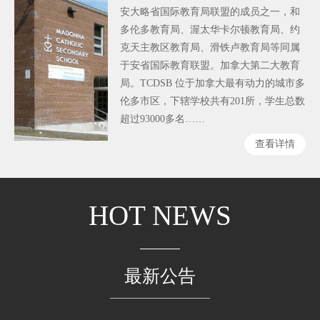
安大略省国际教育局联盟的成员之一，和
多伦多教育局、渥太华卡尔顿教育局、约
克天主教区教育局、滑铁卢教育局等同属
于安省国际教育联盟。加拿大第二大教育
局。TCDSB 位于加拿大最有动力的城市多
伦多市区，下辖学校共有201所，学生总数
超过93000多名……
查看详情
HOT NEWS
最新公告