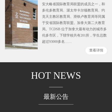
安大略省国际教育局联盟的成员之一，和
多伦多教育局、渥太华卡尔顿教育局、约
克天主教区教育局、滑铁卢教育局等同属
于安省国际教育联盟。加拿大第二大教育
局。TCDSB 位于加拿大最有动力的城市多
伦多市区，下辖学校共有201所，学生总数
超过93000多名……
查看详情
HOT NEWS
最新公告